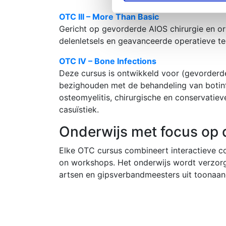
OTC III – More Than Basic
Gericht op gevorderde AIOS chirurgie en or
delenletsels en geavanceerde operatieve tech
OTC IV – Bone Infections
Deze cursus is ontwikkeld voor (gevorderd
bezighouden met de behandeling van botinf
osteomyelitis, chirurgische en conservati
casuïstiek.
Onderwijs met focus op d
Elke OTC cursus combineert interactieve co
on workshops. Het onderwijs wordt verzorg
artsen en gipsverbandmeesters uit toonaa