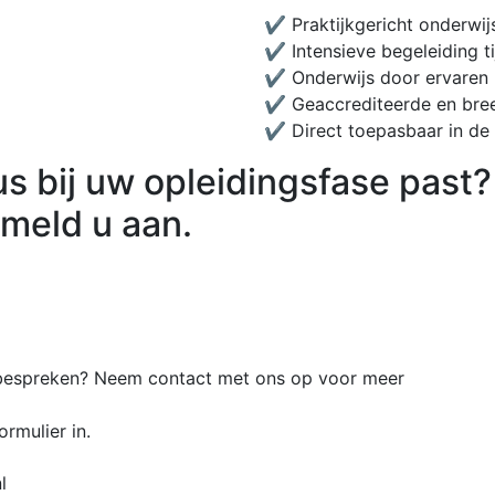
✔️ Praktijkgericht onderwij
✔️ Intensieve begeleiding t
✔️ Onderwijs door ervaren 
✔️ Geaccrediteerde en bre
✔️ Direct toepasbaar in de 
s bij uw opleidingsfase past?
 meld u aan.
n bespreken? Neem contact met ons op voor meer
ormulier in.
l