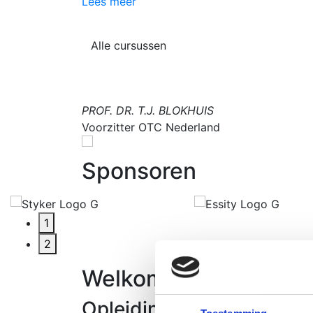
Lees meer
Alle cursussen
PROF. DR. T.J. BLOKHUIS
algemeen lid
Voorzitter OTC Nederland
Sponsoren
1
2
Welkom bij OTC Nede
Opleiding en verdieping 