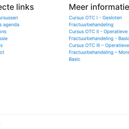
ecte links
Meer informati
cursussen
Cursus OTC I - Gesloten
s agenda
Fractuurbehandeling
ons
Cursus OTC II - Operatieve
ssie
Fractuurbehandeling - Basi
s
Cursus OTC III – Operatieve
ct
Fractuurbehandeling – Mor
Basic
e