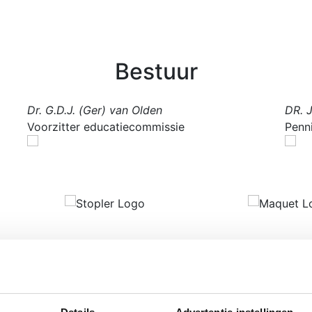
Bestuur
Dr. G.D.J. (Ger) van Olden
DR. 
Voorzitter educatiecommissie
Penn
rland
in traumazorg en