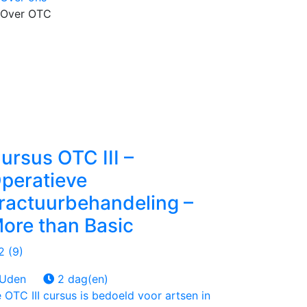
Over OTC
ursus OTC III –
peratieve
ractuurbehandeling –
ore than Basic
Uden
2 dag(en)
 OTC III cursus is bedoeld voor artsen in