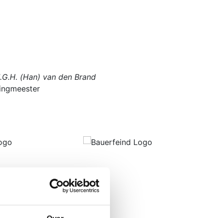
J.G.H. (Han) van den Brand
Dr. P.B.A.A. (Pi
ingmeester
Voorzitter edu