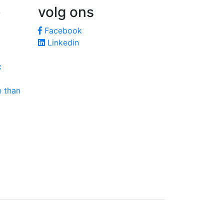
e
volg ons
Facebook
Linkedin
c
e than