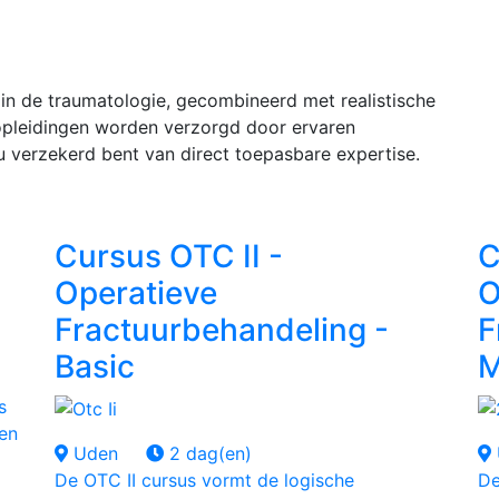
n
in de traumatologie, gecombineerd met realistische
e opleidingen worden verzorgd door ervaren
t u verzekerd bent van direct toepasbare expertise.
Cursus OTC II -
C
Operatieve
O
Fractuurbehandeling -
F
Basic
M
s
 en
Uden
2 dag(en)
De OTC II cursus vormt de logische
De