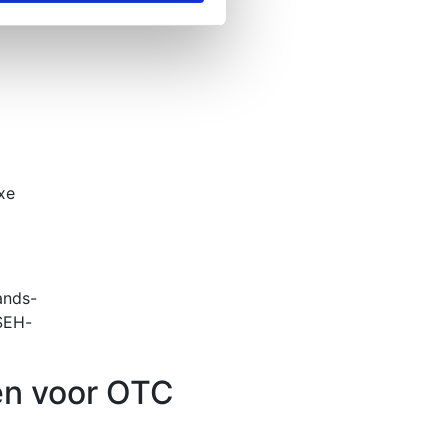
xe
ands-
SEH-
n voor OTC