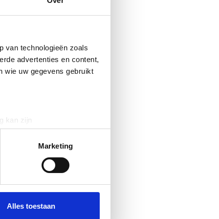
Over
g
 Onze
p van technologieën zoals
auw
erde advertenties en content,
sche
en wie uw gegevens gebruikt
g kan zijn
erprinting)
t
detailgedeelte
in. U kunt uw
Marketing
.
 media te bieden en om ons
e. De
ze partners voor social
nformatie die u aan ze heeft
Alles toestaan