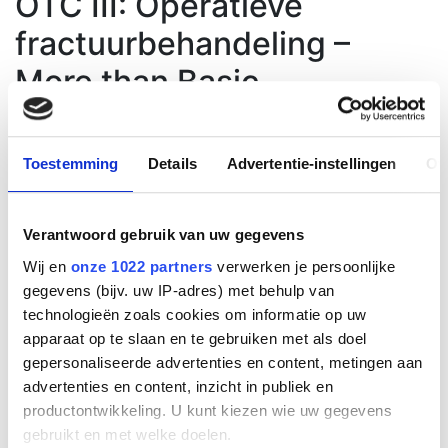
OTC III: Operatieve
fractuurbehandeling –
More than Basic
Toestemming
Details
Advertentie-instellingen
Ov
Verantwoord gebruik van uw gegevens
Wij en
onze 1022 partners
verwerken je persoonlijke
Bekijk alle 10 afbeeldingen
gegevens (bijv. uw IP-adres) met behulp van
OTC IV: Advanced -
technologieën zoals cookies om informatie op uw
apparaat op te slaan en te gebruiken met als doel
Paediatrics
gepersonaliseerde advertenties en content, metingen aan
advertenties en content, inzicht in publiek en
productontwikkeling. U kunt kiezen wie uw gegevens
gebruikt en met welke doelen.