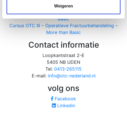
verzameld op basis van uw gebruik van hun services.
Cursus OTC I - Gesloten Fractuurbehandeling
Weigeren
Cursus OTC II - Operatieve Fractuurbehandeling -
Basic
Cursus OTC III – Operatieve Fractuurbehandeling –
More than Basic
Contact informatie
Loopkantstraat 2-E
5405 NB UDEN
Tel:
0413-265115
E-mail:
info@otc-nederland.nl
volg ons
Facebook
Linkedin