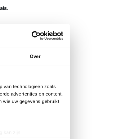
als
.
Over
p van technologieën zoals
erde advertenties en content,
en wie uw gegevens gebruikt
e
volg ons
Facebook
g kan zijn
Linkedin