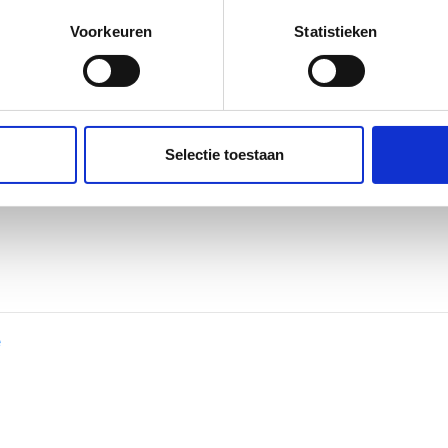
eren door het actief te scannen op specifieke eigenschappen (fing
ons
Cursus OTC II - Operatieve
onlijke gegevens worden verwerkt en stel uw voorkeuren in he
Voorkeuren
Statistieken
ssie
Fractuurbehandeling - Basi
jzigen of intrekken in de Cookieverklaring.
s
Cursus OTC III – Operatieve
ct
Fractuurbehandeling – Mor
ent en advertenties te personaliseren, om functies voor social
Basic
. Ook delen we informatie over uw gebruik van onze site met on
e. Deze partners kunnen deze gegevens combineren met andere i
Selectie toestaan
erzameld op basis van uw gebruik van hun services.
e