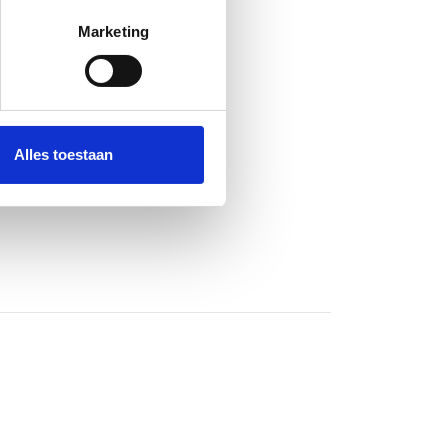
erprinting)
t
detailgedeelte
in. U kunt uw
Marketing
c
e than
 media te bieden en om ons
ze partners voor social
nformatie die u aan ze heeft
Alles toestaan