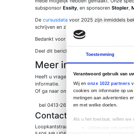
mede mogelijk hebben gemaakt. Onze speci
subsponsor
Essity
, en sponsoren
Stopler
,
M
De
cursusdata
voor 2025 zijn inmiddels bek
schrijven en zeker te zijn van een plek in
Bedankt voor een geweldig jaar en we kijke
Deel dit bericht op:
Toestemming
Meer informatie?
Verantwoord gebruik van u
Heeft u vragen of wilt u de mogelijkhede
informatie.
Wij en
onze 1022 partners
v
Of ga naar onze
contactpagina
en vul ons f
cookies om informatie op uw 
metingen aan advertenties en
bel 0413-265115
info@otc-nederland.n
en met welke doelen.
Contact informatie
Dir
Als u het toestaat, willen we
Loopkantstraat 2-E
Alle 
Informatie verzamelen
5405 NB UDEN
Cursu