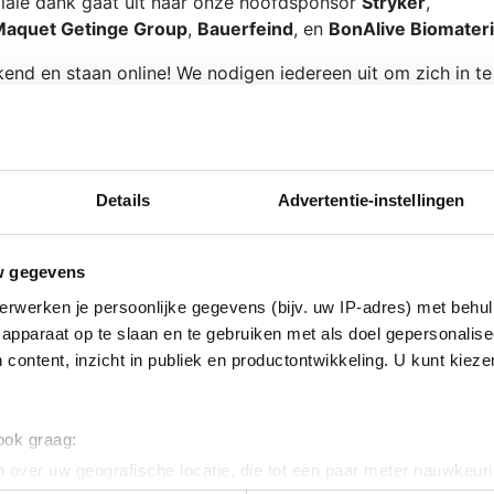
ale dank gaat uit naar onze hoofdsponsor
Stryker
,
aquet Getinge Group
,
Bauerfeind
, en
BonAlive Biomateri
end en staan online! We nodigen iedereen uit om zich in te
 een van onze aankomende opleidingen.
n uit naar wat 2025 ons zal brengen!
Details
Advertentie-instellingen
w gegevens
n bespreken? Neem contact met ons op voor meer
erwerken je persoonlijke gegevens (bijv. uw IP-adres) met behul
ormulier in.
apparaat op te slaan en te gebruiken met als doel gepersonalise
 content, inzicht in publiek en productontwikkeling. U kunt kiez
l
ecte links
Meer informati
 ook graag:
cursussen
Cursus OTC I - Gesloten
 over uw geografische locatie, die tot een paar meter nauwkeuri
s agenda
Fractuurbehandeling