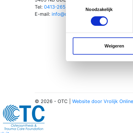
Uw apparaat identific
Toestemmingsselectie
Tel:
0413-265115
Over 
Lees meer over hoe uw perso
Noodzakelijk
E-mail:
info@otc-nederland.nl
Impre
toestemming op elk moment wi
Nieuw
Conta
We gebruiken cookies om cont
websiteverkeer te analyseren
media, adverteren en analys
Weigeren
verstrekt of die ze hebben v
© 2026 - OTC |
Website door Vrolijk Onlin